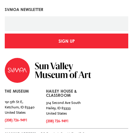
SVMOA NEWSLETTER
SIGN UP
THE MUSEUM
HAILEY HOUSE &
CLASSROOM
191 5th St E,
314 Second Ave South
Ketchum
,
ID
83340
Hailey
,
ID
83333
United States
United States
(208) 726-9491
(208) 726-9491