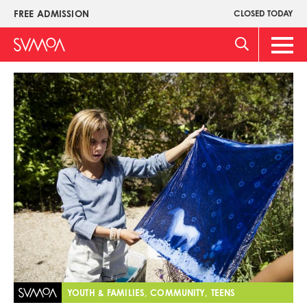
Skip
FREE ADMISSION
CLOSED TODAY
Upper
to
Menu
main
Main
content
Men
Image
YOUTH & FAMILIES, COMMUNITY, TEENS